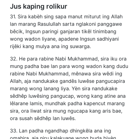
Jus kaping rolikur
31. Sira kabèh sing sapa manut miturut ing Allah
lan marang Rasulullah sarta nglakoni panggawe
bêcik, Ingsun paringi ganjaran tikêl tinimbang
wong wadon liyane, apadene Ingsun sadhiyani
rijêki kang mulya ana ing suwarga.
32. He para rabine Nabi Mukhammad, sira iku ora
mung padha bae lan para wong wadon kang dudu
rabine Nabi Mukhammad, mênawa sira wêdi ing
Allah, aja nandukake gandês luwêse pangucapira
marang wong lanang liya. Yèn sira nandukake
sêdhêp luwêsing pangucap, wong kang atine ana
lêlarane lamis, mundhak padha kapencut marang
sira, ora liwat sira mung ngucapa kang aris bae,
ora susah sêdhêp lan luwês.
33. Lan padha ngandhap dhingkêla ana ing
omahira, aja niru kalakuane wong buda biyèn,