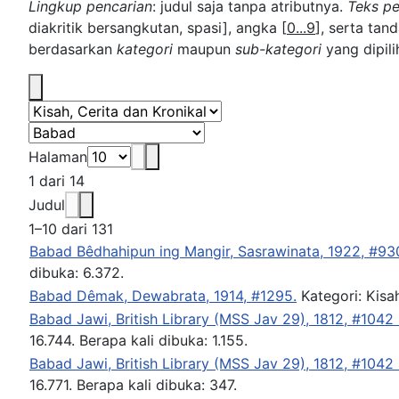
Lingkup pencarian
: judul saja tanpa atributnya.
Teks pe
diakritik bersangkutan, spasi], angka [
0...9
], serta ta
berdasarkan
kategori
maupun
sub-kategori
yang dipili
Halaman
1 dari 14
Judul
1–10 dari 131
Babad Bêdhahipun ing Mangir, Sasrawinata, 1922, #93
dibuka: 6.372.
Babad Dêmak, Dewabrata, 1914, #1295.
Kategori: Kisa
Babad Jawi, British Library (MSS Jav 29), 1812, #1042
16.744.
Berapa kali dibuka: 1.155.
Babad Jawi, British Library (MSS Jav 29), 1812, #1042
16.771.
Berapa kali dibuka: 347.