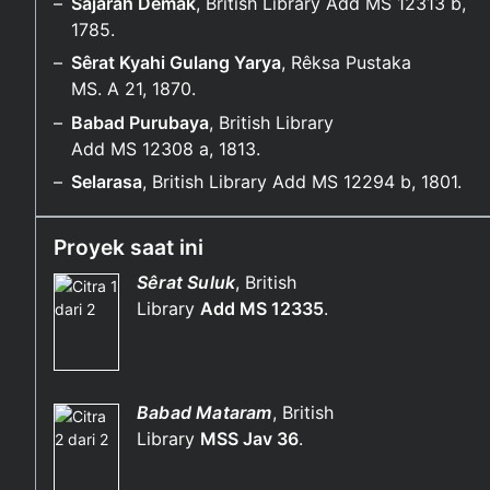
Sajarah Dêmak
, British Library Add MS 12313 b,
1785.
Sêrat Kyahi Gulang Yarya
, Rêksa Pustaka
MS. A 21, 1870.
Babad Purubaya
, British Library
Add MS 12308 a, 1813.
Selarasa
, British Library Add MS 12294 b, 1801.
Proyek saat ini
Sêrat Suluk
, British
Library
Add MS 12335
.
Babad Mataram
, British
Library
MSS Jav 36
.