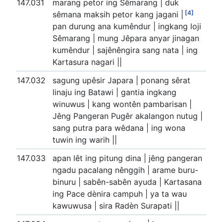
147.031
marang petor ing Sêmarang | duk
[4]
sêmana maksih petor kang jagani |
pan durung ana kumêndur | ingkang loji
Sêmarang | mung Jêpara anyar jinagan
kumêndur | sajênêngira sang nata | ing
Kartasura nagari ||
147.032
sagung upêsir Japara | ponang sêrat
linaju ing Batawi | gantia ingkang
winuwus | kang wontên pambarisan |
Jêng Pangeran Pugêr akalangon nutug |
sang putra para wêdana | ing wona
tuwin ing warih ||
147.033
apan lêt ing pitung dina | jêng pangeran
ngadu pacalang nênggih | arame buru-
binuru | sabên-sabên ayuda | Kartasana
ing Pace dènira campuh | ya ta wau
kawuwusa | sira Radèn Surapati ||