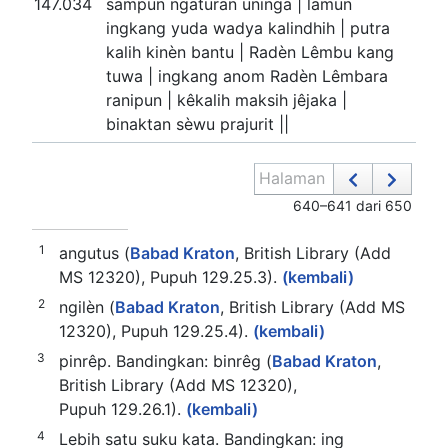
147.034
sampun ngaturan uninga | lamun
ingkang yuda wadya kalindhih | putra
kalih kinèn bantu | Radèn Lêmbu kang
tuwa | ingkang anom Radèn Lêmbara
ranipun | kêkalih maksih jêjaka |
binaktan sèwu prajurit ||
Halaman
640–641 dari 650
1
angutus (
Babad Kraton
, British Library (Add
MS 12320), Pupuh 129.25.3).
(kembali)
2
ngilèn (
Babad Kraton
, British Library (Add MS
12320), Pupuh 129.25.4).
(kembali)
3
pinrêp. Bandingkan: binrêg (
Babad Kraton
,
British Library (Add MS 12320),
Pupuh 129.26.1).
(kembali)
4
Lebih satu suku kata. Bandingkan: ing