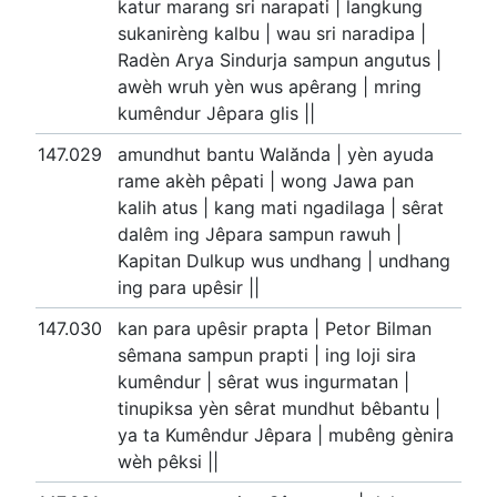
katur marang sri narapati | langkung
sukanirèng kalbu | wau sri naradipa |
Radèn Arya Sindurja sampun angutus |
awèh wruh yèn wus apêrang | mring
kumêndur Jêpara glis ||
147.029
amundhut bantu Walănda | yèn ayuda
rame akèh pêpati | wong Jawa pan
kalih atus | kang mati ngadilaga | sêrat
dalêm ing Jêpara sampun rawuh |
Kapitan Dulkup wus undhang | undhang
ing para upêsir ||
147.030
kan para upêsir prapta | Petor Bilman
sêmana sampun prapti | ing loji sira
kumêndur | sêrat wus ingurmatan |
tinupiksa yèn sêrat mundhut bêbantu |
ya ta Kumêndur Jêpara | mubêng gènira
wèh pêksi ||