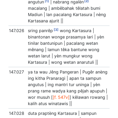
[1]
[2]
angutun
| nabrang ngalèn
macalang | ambêbahak têlatah bumi
Madiun | lan pacalang Kartasura | nèng
Kartasana ajurit ||
[3]
147.026
sring panrêp
wong Kartasura |
binantonan wonge prasamya lari | yèn
tinilar bantunipun | pacalang wetan
mênang | lamun têka bantune wong
wetan larut | yèn mungkur wong
Kartasura | wong wetan anarutuli ||
147.027
ya ta wau Jêng Pangeran | Pugêr anèng
ing kitha Pranaragi | apan ta sampun
angutus | ing mantri tur uninga | yèn
prang rame wadya kang pêjah apupuh |
wor musuh [
[f. 547v]
] kêlawan rowang |
kalih atus winatawis ||
147.028
duta praptèng Kartasura | sampun