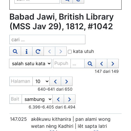
Babad Jawi, British Library
(MSS Jav 29), 1812, #1042
kata utuh
Pupuh
147 dari 149
Halaman
640–641 dari 650
Bait
6.396–6.405 dari 6.494
147.025
akêkuwu kithanira | pan alami wong
wetan nèng Kadhiri | lêt sapta latri