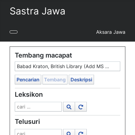
Sastra Jawa
Aksara Jawa
Tembang macapat
Babad Kraton, British Library (Add MS 12320), 1777–8, #1016
Pencarian
Tembang
Deskripsi
Leksikon
Telusuri