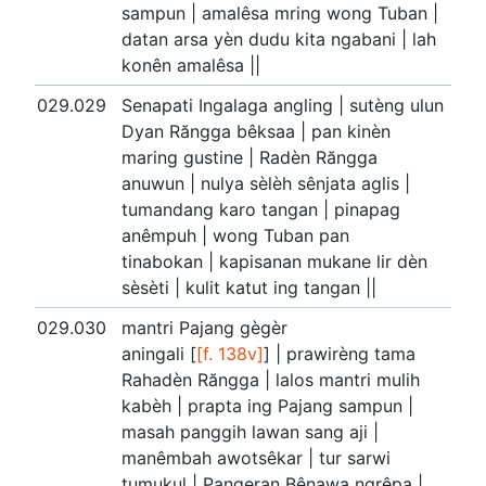
sampun | amalêsa mring wong Tuban |
datan arsa yèn dudu kita ngabani | lah
konên amalêsa ||
029.029
Senapati Ingalaga angling | sutèng ulun
Dyan Răngga bêksaa | pan kinèn
maring gustine | Radèn Răngga
anuwun | nulya sèlèh sênjata aglis |
tumandang karo tangan | pinapag
anêmpuh | wong Tuban pan
tinabokan | kapisanan mukane lir dèn
sèsèti | kulit katut ing tangan ||
029.030
mantri Pajang gègèr
aningali [
[f. 138v]
] | prawirèng tama
Rahadèn Răngga | lalos mantri mulih
kabèh | prapta ing Pajang sampun |
masah panggih lawan sang aji |
manêmbah awotsêkar | tur sarwi
tumukul | Pangeran Bênawa ngrêpa |