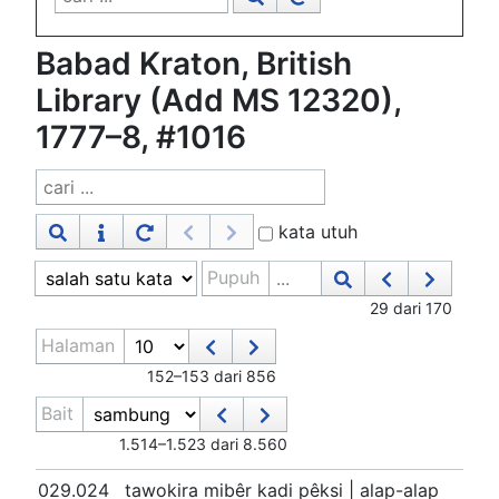
Babad Kraton, British
Library (Add MS 12320),
1777–8, #1016
kata utuh
Pupuh
29 dari 170
Halaman
152–153 dari 856
Bait
1.514–1.523 dari 8.560
029.024
tawokira mibêr kadi pêksi | alap-alap