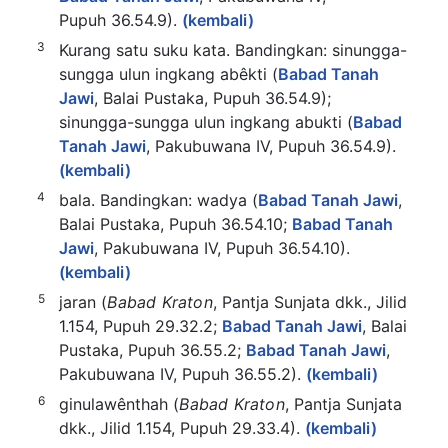
Pupuh 36.54.9).
(kembali)
3
Kurang satu suku kata. Bandingkan: sinungga-
sungga ulun ingkang abêkti (
Babad Tanah
Jawi
, Balai Pustaka, Pupuh 36.54.9);
sinungga-sungga ulun ingkang abukti (
Babad
Tanah Jawi
, Pakubuwana IV, Pupuh 36.54.9).
(kembali)
4
bala. Bandingkan: wadya (
Babad Tanah Jawi
,
Balai Pustaka, Pupuh 36.54.10;
Babad Tanah
Jawi
, Pakubuwana IV, Pupuh 36.54.10).
(kembali)
5
jaran (
Babad Kraton
, Pantja Sunjata dkk., Jilid
1.154, Pupuh 29.32.2;
Babad Tanah Jawi
, Balai
Pustaka, Pupuh 36.55.2;
Babad Tanah Jawi
,
Pakubuwana IV, Pupuh 36.55.2).
(kembali)
6
ginulawênthah (
Babad Kraton
, Pantja Sunjata
dkk., Jilid 1.154, Pupuh 29.33.4).
(kembali)