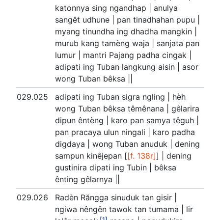
katonnya sing ngandhap | anulya
sangêt udhune | pan tinadhahan pupu |
myang tinundha ing dhadha mangkin |
murub kang tamèng waja | sanjata pan
lumur | mantri Pajang padha cingak |
adipati ing Tuban langkung aisin | asor
wong Tuban bêksa ||
029.025
adipati ing Tuban sigra ngling | hèh
wong Tuban bêksa têmênana | gêlarira
dipun êntèng | karo pan samya têguh |
pan pracaya ulun ningali | karo padha
digdaya | wong Tuban anuduk | dening
sampun kinêjepan [
[f. 138r]
] | dening
gustinira dipati ing Tubin | bêksa
ênting gêlarnya ||
029.026
Radèn Răngga sinuduk tan gisir |
ngiwa nêngên tawok tan tumama | lir
[1]