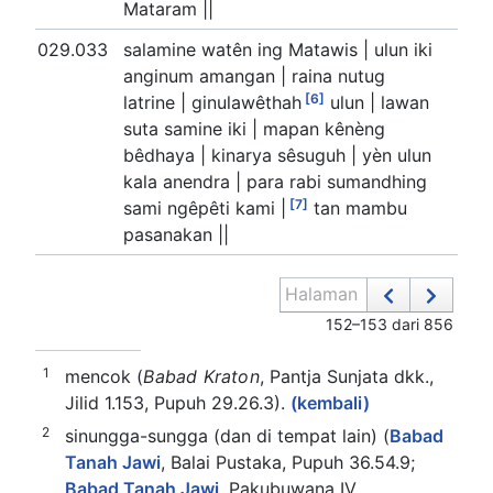
Mataram ||
029.033
salamine watên ing Matawis | ulun iki
anginum amangan | raina nutug
[6]
latrine | ginulawêthah
ulun | lawan
suta samine iki | mapan kênèng
bêdhaya | kinarya sêsuguh | yèn ulun
kala anendra | para rabi sumandhing
[7]
sami ngêpêti kami |
tan mambu
pasanakan ||
Halaman
152–153 dari 856
1
mencok (
Babad Kraton
, Pantja Sunjata dkk.,
Jilid 1.153, Pupuh 29.26.3).
(kembali)
2
sinungga-sungga (dan di tempat lain) (
Babad
Tanah Jawi
, Balai Pustaka, Pupuh 36.54.9;
Babad Tanah Jawi
, Pakubuwana IV,