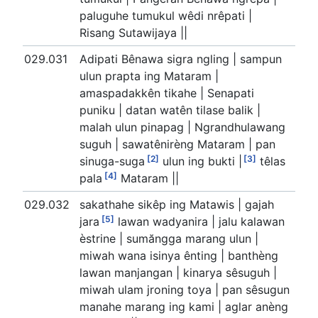
paluguhe tumukul wêdi nrêpati |
Risang Sutawijaya ||
029.031
Adipati Bênawa sigra ngling | sampun
ulun prapta ing Mataram |
amaspadakkên tikahe | Senapati
puniku | datan watên tilase balik |
malah ulun pinapag | Ngrandhulawang
suguh | sawatênirèng Mataram | pan
[2]
[3]
sinuga-suga
ulun ing bukti |
têlas
[4]
pala
Mataram ||
029.032
sakathahe sikêp ing Matawis | gajah
[5]
jara
lawan wadyanira | jalu kalawan
èstrine | sumăngga marang ulun |
miwah wana isinya ênting | banthèng
lawan manjangan | kinarya sêsuguh |
miwah ulam jroning toya | pan sêsugun
manahe marang ing kami | aglar anèng