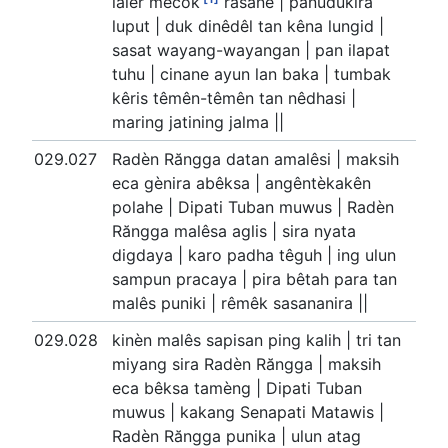
lalêr mecok
rasane | panudukira
luput | duk dinêdêl tan kêna lungid |
sasat wayang-wayangan | pan ilapat
tuhu | cinane ayun lan baka | tumbak
kêris têmên-têmên tan nêdhasi |
maring jatining jalma ||
029.027
Radèn Răngga datan amalêsi | maksih
eca gènira abêksa | angêntèkakên
polahe | Dipati Tuban muwus | Radèn
Răngga malêsa aglis | sira nyata
digdaya | karo padha têguh | ing ulun
sampun pracaya | pira bêtah para tan
malês puniki | rêmêk sasananira ||
029.028
kinèn malês sapisan ping kalih | tri tan
miyang sira Radèn Răngga | maksih
eca bêksa tamèng | Dipati Tuban
muwus | kakang Senapati Matawis |
Radèn Răngga punika | ulun atag