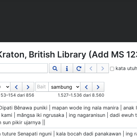
raton, British Library (Add MS 1
kata utu
Bait
153–154 dari 856
1.527–1.536 dari 8.560
Dipati Bênawa puniki | mapan wode ing nala manira | anak l
 kami | măngsa iki ngrusaka | ing nagaranisun | dadi ewuh
 sun pikir ujarnya ||
 tuture Senapati nguni | kala bocah dadi panakawan | ing r