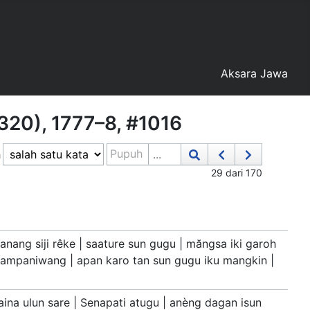
Aksara Jawa
2320), 1777–8, #1016
Pupuh
h
29 dari 170
anang siji rêke | saature sun gugu | măngsa iki garoh
 tampaniwang | apan karo tan sun gugu iku mangkin |
aina ulun sare | Senapati atugu | anèng dagan isun