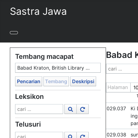
Sastra Jawa
Babad K
Tembang macapat
Babad Kraton, British Library (Add MS 12320), 1777–8, #1016
Pencarian
Tembang
Deskripsi
Halaman
Leksikon
029.037
Ki 
ing
Telusuri
pan
029.038
sun