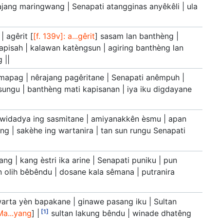
ajang maringwang | Senapati atangginas anyêkêli | ula
 agêrit [
[f. 139v]: a...gêrit
] sasam lan banthèng |
kapisah | kalawan katèngsun | agiring banthèng lan
 ||
apag | nêrajang pagêritane | Senapati anêmpuh |
 sungu | banthèng mati kapisanan | iya iku digdayane
widadya ing sasmitane | amiyanakkên èsmu | apan
ng | sakèhe ing wartanira | tan sun rungu Senapati
g | kang èstri ika arine | Senapati puniku | pun
 olih bêbêndu | dosane kala sêmana | putranira
 warta yèn bapakane | ginawe pasang iku | Sultan
[1]
 Ma...yang
] |
sultan lakung bêndu | winade dhatêng