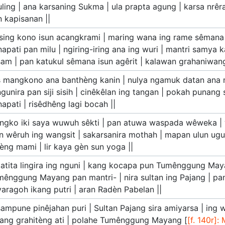
ling | ana karsaning Sukma | ula prapta agung | karsa nrêr
 kapisanan ||
sing kono isun acangkrami | maring wana ing rame sêmana |
apati pan milu | ngiring-iring ana ing wuri | mantri samya 
am | pan katukul sêmana isun agêrit | kalawan grahaniwang
s mangkono ana banthèng kanin | nulya ngamuk datan ana m
gunira pan siji sisih | cinêkêlan ing tangan | pokah punang
apati | risêdhêng lagi bocah ||
ngko iki saya wuwuh sêkti | pan atuwa waspada wêweka | 
n wêruh ing wangsit | sakarsanira mothah | mapan ulun ugu
èng mami | lir kaya gèn sun yoga ||
atita lingira ing nguni | kang kocapa pun Tumênggung Mayan
ênggung Mayang pan mantri- | nira sultan ing Pajang | pan
aragoh ikang putri | aran Radèn Pabelan ||
ampune pinêjahan puri | Sultan Pajang sira amiyarsa | ing
jang grahitèng ati | polahe Tumênggung Mayang [
[f. 140r]: