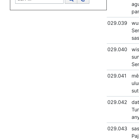
agu
pan
029.039
wu
Sen
sas
029.040
wi
sun
Sen
029.041
mê
ulu
sut
029.042
dat
Tum
any
029.043
sas
Pa