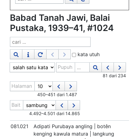
Babad Tanah Jawi, Balai
Pustaka, 1939–41, #1024
kata utuh
Pupuh
81 dari 234
Halaman
450–451 dari 1.487
Bait
4.492–4.501 dari 14.865
081.021
Adipati Purubaya angling | botên
kenging kawula matura | langkung