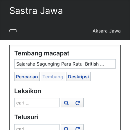
Sastra Jawa
Aksara Jawa
Tembang macapat
Sajarahe Sagunging Para Ratu, British Library (MSS Jav 10), 1794, #1039
Pencarian
Tembang
Deskripsi
Leksikon
Telusuri