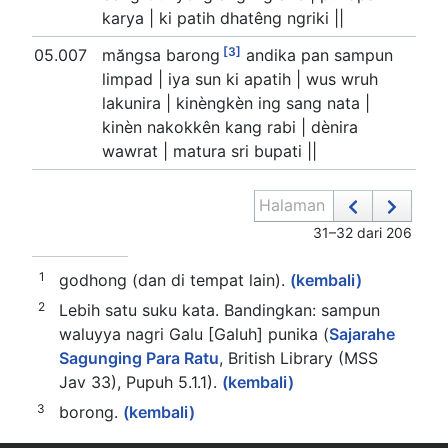
karya | ki patih dhatêng ngriki ||
[3]
05.007
măngsa barong
andika pan sampun
limpad | iya sun ki apatih | wus wruh
lakunira | kinèngkèn ing sang nata |
kinèn nakokkên kang rabi | dènira
wawrat | matura sri bupati ||
Halaman
31–32 dari 206
1
godhong (dan di tempat lain).
(kembali)
2
Lebih satu suku kata. Bandingkan: sampun
waluyya nagri Galu [Galuh] punika (
Sajarahe
Sagunging Para Ratu
, British Library (MSS
Jav 33), Pupuh 5.1.1).
(kembali)
3
borong.
(kembali)