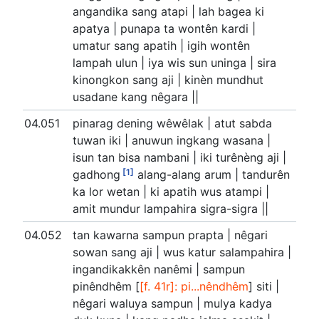
angandika sang atapi | lah bagea ki
apatya | punapa ta wontên kardi |
umatur sang apatih | igih wontên
lampah ulun | iya wis sun uninga | sira
kinongkon sang aji | kinèn mundhut
usadane kang nêgara ||
04.051
pinarag dening wêwêlak | atut sabda
tuwan iki | anuwun ingkang wasana |
isun tan bisa nambani | iki turênèng aji |
[1]
gadhong
alang-alang arum | tandurên
ka lor wetan | ki apatih wus atampi |
amit mundur lampahira sigra-sigra ||
04.052
tan kawarna sampun prapta | nêgari
sowan sang aji | wus katur salampahira |
ingandikakkên nanêmi | sampun
pinêndhêm [
[f. 41r]: pi...nêndhêm
] siti |
nêgari waluya sampun | mulya kadya