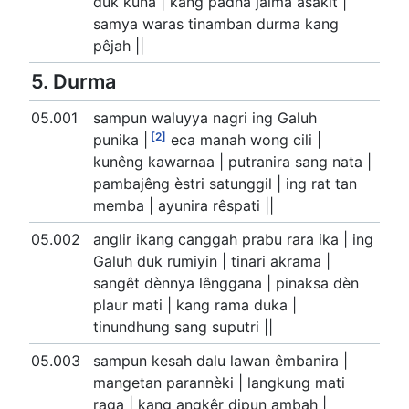
duk kuna | kang padha jalma asakit |
samya waras tinamban durma kang
pêjah ||
5. Durma
05.001
sampun waluyya nagri ing Galuh
[2]
punika |
eca manah wong cili |
kunêng kawarnaa | putranira sang nata |
pambajêng èstri satunggil | ing rat tan
memba | ayunira rêspati ||
05.002
anglir ikang canggah prabu rara ika | ing
Galuh duk rumiyin | tinari akrama |
sangêt dènnya lênggana | pinaksa dèn
plaur mati | kang rama duka |
tinundhung sang suputri ||
05.003
sampun kesah dalu lawan êmbanira |
mangetan parannèki | langkung mati
raga | kang angkêr dipun ambah |