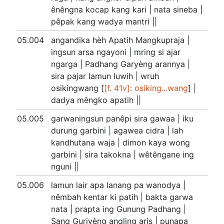
ênêngna kocap kang kari | nata sineba |
pêpak kang wadya mantri ||
05.004
angandika hèh Apatih Mangkupraja |
ingsun arsa ngayoni | mring si ajar
ngarga | Padhang Garyèng arannya |
sira pajar lamun luwih | wruh
osikingwang [
[f. 41v]: osiking...wang
] |
dadya mêngko apatih ||
05.005
garwaningsun panêpi sira gawaa | iku
durung garbini | agawea cidra | lah
kandhutana waja | dimon kaya wong
garbini | sira takokna | wêtêngane ing
nguni ||
05.006
lamun lair apa lanang pa wanodya |
nêmbah kentar ki patih | bakta garwa
nata | prapta ing Gunung Padhang |
Sang Guriyèng angling aris | punapa