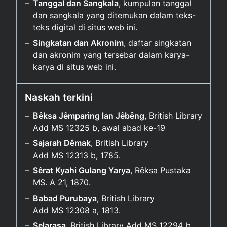
Tanggal dan Sangkala
, kumpulan tanggal
dan sangkala yang ditemukan dalam teks-
teks digital di situs web ini.
Singkatan dan Akronim
, daftar singkatan
dan akronim yang tersebar dalam karya-
karya di situs web ini.
Naskah terkini
Bêksa Jêmparing lan Jêbêng
, British Library
Add MS 12325 b, awal abad ke-⁠19
Sajarah Dêmak
, British Library
Add MS 12313 b, 1785.
Sêrat Kyahi Gulang Yarya
, Rêksa Pustaka
MS. A 21, 1870.
Babad Purubaya
, British Library
Add MS 12308 a, 1813.
Selarasa
, British Library Add MS 12294 b,