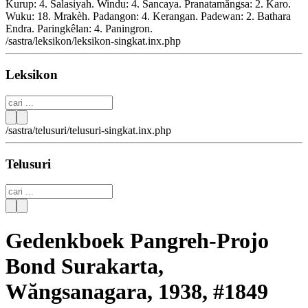
Kurup: 4. Salasiyah. Windu: 4. Sancaya. Pranatamăngsa: 2. Karo.
Wuku: 18. Mrakèh. Padangon: 4. Kerangan. Padewan: 2. Bathara
Endra. Paringkêlan: 4. Paningron.
/sastra/leksikon/leksikon-singkat.inx.php
Leksikon
/sastra/telusuri/telusuri-singkat.inx.php
Telusuri
Gedenkboek Pangreh-Projo
Bond Surakarta,
Wăngsanagara, 1938, #1849