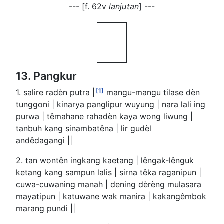
--- [f. 62v
lanjutan
] ---
13. Pangkur
[1]
1. salire radèn putra |
mangu-mangu tilase dèn
tunggoni | kinarya panglipur wuyung | nara lali ing
purwa | têmahane rahadèn kaya wong liwung |
tanbuh kang sinambatêna | lir gudèl
andêdagangi ||
2. tan wontên ingkang kaetang | lêngak-lênguk
ketang kang sampun lalis | sirna têka raganipun |
cuwa-cuwaning manah | dening dèrèng mulasara
mayatipun | katuwane wak manira | kakangêmbok
marang pundi ||