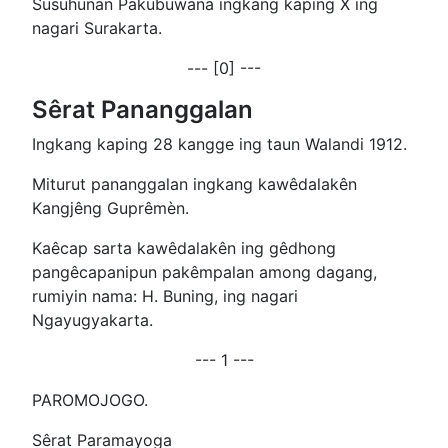
Susuhunan Pakubuwana ingkang kaping X ing
nagari Surakarta.
--- [0] ---
Sêrat Pananggalan
Ingkang kaping 28 kangge ing taun Walandi 1912.
Miturut pananggalan ingkang kawêdalakên
Kangjêng Guprêmèn.
Kaêcap sarta kawêdalakên ing gêdhong
pangêcapanipun pakêmpalan among dagang,
rumiyin nama: H. Buning, ing nagari
Ngayugyakarta.
--- 1 ---
PAROMOJOGO.
Sêrat Paramayoga